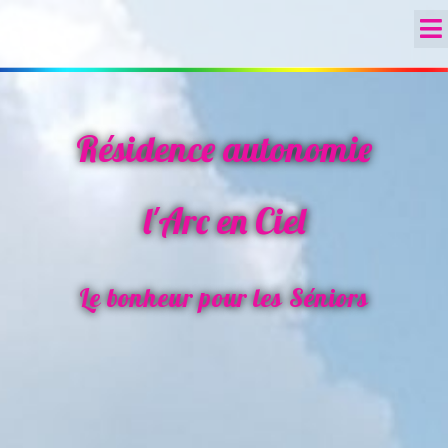
Résidence autonomie
l'Arc en Ciel
Le bonheur pour les Séniors