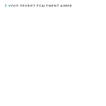
VOUS DEVRIEZ ÉGALEMENT AIMER
Covid 19-Reprise des visites des familles et
proches.
28 avril 2020