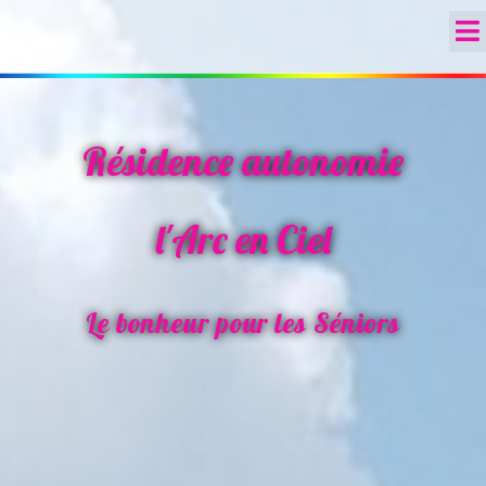
Résidence autonomie
l'Arc en Ciel
Le bonheur pour les Séniors