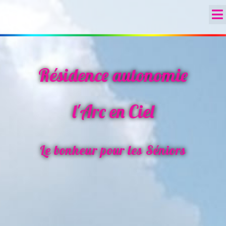
Résidence autonomie
l'Arc en Ciel
Le bonheur pour les Séniors